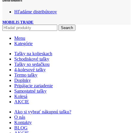
Distribútori
Hľadáme distribútorov
MOBILIS TRADE
Search
Menu
Kategórie
Tašky na kolieskach
Schodiskové tašky
Tašky so sedačkou
4-kolesové tašky
Termo tašky
Doplnky
Pripájacie zariadenie
Samostatné tašky
Kolesá
AKCIE
Ako si vybrať nákupnú tašku?
O nás
Kontakty
BLOG