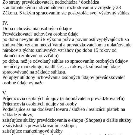
Zo strany prevádzkovateľa nedochádza / dochádza
k automatickému individuálnemu rozhodovaniu v zmysle § 28
Zákona. S takým spracovaním ste poskytol/la svoj výslovný súhlas.
IV.
Doba uchovávania osobných údajov
Prevádzkovateľ uchováva osobné údaje
po dobu nevyhnutnú k výkonu práv a povinností vyplývajúcich zo
zmluvného vzťahu medzi Vami a prevádzkovateľom a uplatňovanie
nárokov z týchto zmluvných vzťahov (po dobu 15 rokov od
ukončení zmluvného vzťahu).
po dobu, než je odvolaný súhlas so spracovaním osobných údajov
pre účely marketingu, najdlhšie …. rokov, ak sú osobné údaje
spracovávané na základe súhlasu.
Po uplynutí doby uchovávania osobných údajov prevádzkovateľ
osobné údaje vymaže.
V.
Príjemcovia osobných údajov (subdodávatelia prevádzkovateľa)
Príjemcovia osobných údajov sú osoby
Podieľajúce sa na dodávaní tovaru / služieb / realizácii platieb na
základe zmluvy,
zaisťujúce služby prevádzkovania e-shopu (Shoptet) a ďalšie služby
v súvislosti s prevádzkovaním e-shopu,
zaisťujúce marketingové služby.