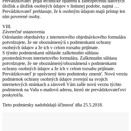
Prevádzkovateľ prijal technické opatrení k zabezpečeniu dátových
úložísk a úložísk osobných údajov v listinnej podobe, najmä …
Prevádzkovateľ prehlasuje, že k osobným údajom majú prístup len
ním poverené osoby.
VIII.
Záverečné ustanovenia
Odoslaním objednávky z internetového objednávkového formulára
potvrdzujete, že ste oboznámený/á s podmienkami ochrany
osobných údajov a že ich v celom rozsahu prijímate.
S týmito podmienkami súhlasíte zaškrtnutím súhlasu
prostredníctvom internetového formulára. Zaškrtnutím súhlasu
potvrdzujete, že ste oboznámený/oboznámená s podmienkami
ochrany osobných údajov a že ich v celom rozsahu prijímate.
Prevádzkovateľ je oprávnený tieto podmienky zmeniť. Novú verziu
podmienok ochrany osobných údajov zverejní na svojich
internetových stránkach a zároveň Vám zašle novú verziu týchto
podmienok na Vašu e-mailovú adresu, ktorú ste prevádzkovateľovi
poskytol/la.
Tieto podmienky nadobúdajú účinnosť dňa 25.5.2018.