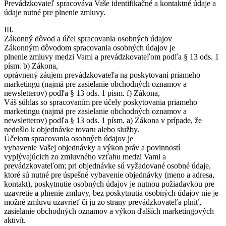
Prevádzkovateľ spracováva Vaše identifikačné a kontaktné údaje a
údaje nutné pre plnenie zmluvy.
III.
Zákonný dôvod a účel spracovania osobných údajov
Zákonným dôvodom spracovania osobných údajov je
plnenie zmluvy medzi Vami a prevádzkovateľom podľa § 13 ods. 1
písm. b) Zákona,
oprávnený záujem prevádzkovateľa na poskytovaní priameho
marketingu (najmä pre zasielanie obchodných oznamov a
newsletterov) podľa § 13 ods. 1 písm. f) Zákona,
Váš súhlas so spracovaním pre účely poskytovania priameho
marketingu (najmä pre zasielanie obchodných oznamov a
newsletterov) podľa § 13 ods. 1 písm. a) Zákona v prípade, že
nedošlo k objednávke tovaru alebo služby.
Účelom spracovania osobných údajov je
vybavenie Vašej objednávky a výkon práv a povinností
vyplývajúcich zo zmluvného vzťahu medzi Vami a
prevádzkovateľom; pri objednávke sú vyžadované osobné údaje,
ktoré sú nutné pre úspešné vybavenie objednávky (meno a adresa,
kontakt), poskytnutie osobných údajov je nutnou požiadavkou pre
uzavretie a plnenie zmluvy, bez poskytnutia osobných údajov nie je
možné zmluvu uzavrieť či ju zo strany prevádzkovateľa plniť,
zasielanie obchodných oznamov a výkon ďalších marketingových
aktivít.