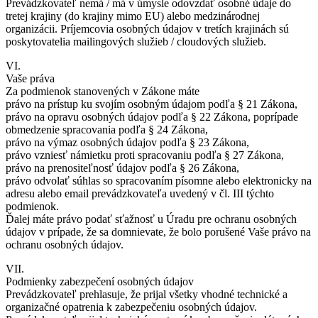
Prevádzkovateľ nemá / má v úmysle odovzdať osobné údaje do
tretej krajiny (do krajiny mimo EU) alebo medzinárodnej
organizácii. Príjemcovia osobných údajov v tretích krajinách sú
poskytovatelia mailingových služieb / cloudových služieb.
VI.
Vaše práva
Za podmienok stanovených v Zákone máte
právo na prístup ku svojím osobným údajom podľa § 21 Zákona,
právo na opravu osobných údajov podľa § 22 Zákona, poprípade
obmedzenie spracovania podľa § 24 Zákona,
právo na výmaz osobných údajov podľa § 23 Zákona,
právo vzniesť námietku proti spracovaniu podľa § 27 Zákona,
právo na prenositeľnosť údajov podľa § 26 Zákona,
právo odvolať súhlas so spracovaním písomne alebo elektronicky na
adresu alebo email prevádzkovateľa uvedený v čl. III týchto
podmienok.
Ďalej máte právo podať sťažnosť u Úradu pre ochranu osobných
údajov v prípade, že sa domnievate, že bolo porušené Vaše právo na
ochranu osobných údajov.
VII.
Podmienky zabezpečení osobných údajov
Prevádzkovateľ prehlasuje, že prijal všetky vhodné technické a
organizačné opatrenia k zabezpečeniu osobných údajov.