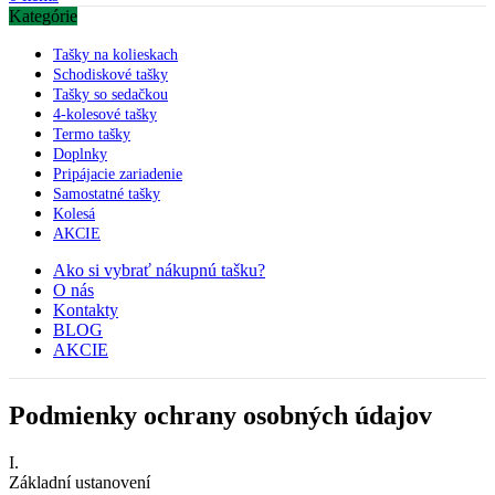
Kategórie
Tašky na kolieskach
Schodiskové tašky
Tašky so sedačkou
4-kolesové tašky
Termo tašky
Doplnky
Pripájacie zariadenie
Samostatné tašky
Kolesá
AKCIE
Ako si vybrať nákupnú tašku?
O nás
Kontakty
BLOG
AKCIE
Podmienky ochrany osobných údajov
I.
Základní ustanovení