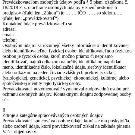
Prevádzkovateľom osobných údajov podľa § 5 písm. o) zákona č.
18/2018 Z.z. o ochrane osobných údajov v znení neskorších
predpisov (ďalej len „Zákon“) je ……. IČO ……so sídlom…..
(ďalej len: „prevádzkovateľ“).
Kontaktné údaje prevádzkovateľa sú
adresa:
email:
telefón:
Osobnými údajmi sa rozumejú všetky informácie o identifikovanej
alebo identifikovateľnej fyzickej osobe; identifikovateľnou fyzickou
osobou je fyzická osoba, ktorú možno priamo či nepriamo
identifikovať, najmä odkazom na určitý identifikátor, napríklad
meno, identifikačné číslo, lokalizačné údaje, sieťový identifikátor
alebo odkazom na jeden či viac zvláštnych prvkov fyzickej,
fyziologickej, genetickej, psychickej, ekonomickej, kultúrnej alebo
spoločenskej identity tejto fyzickej osoby.
Prevádzkovateľ nevymenoval / vymenoval zodpovednú osobu pre
ochranu osobných údajov. Kontaktnými údajmi zodpovednej osoby
sú:
II.
Zdroje a kategórie spracovávaných osobných údajov
Prevádzkovateľ spracováva osobné údaje, ktoré ste mu poskytol/la
alebo osobné údaje, ktoré prevádzkovateľ získal na základe plnenia
Vašej objednávky.