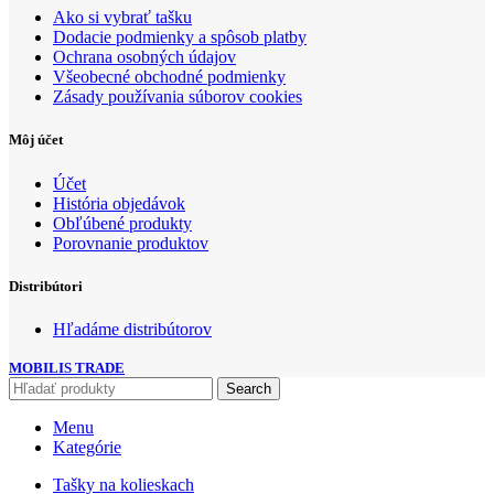
Ako si vybrať tašku
Dodacie podmienky a spôsob platby
Ochrana osobných údajov
Všeobecné obchodné podmienky
Zásady používania súborov cookies
Môj účet
Účet
História objedávok
Obľúbené produkty
Porovnanie produktov
Distribútori
Hľadáme distribútorov
MOBILIS TRADE
Search
Menu
Kategórie
Tašky na kolieskach