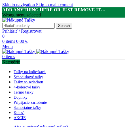
Skip to navigation
Skip to main content
ADD ANYTHING HERE OR JUST REMOVE IT…
Wrong menu selected
Search
Prihlásiť / Registrovať
0
0
items
0.00
€
Menu
0
items
Kategórie
Tašky na kolieskach
Schodiskové tašky
Tašky so sedačkou
4-kolesové tašky
Termo tašky
Doplnky
Pripájacie zariadenie
Samostatné tašky
Kolesá
AKCIE