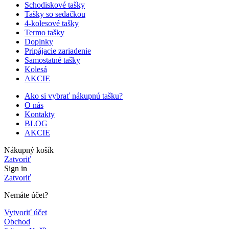
Schodiskové tašky
Tašky so sedačkou
4-kolesové tašky
Termo tašky
Doplnky
Pripájacie zariadenie
Samostatné tašky
Kolesá
AKCIE
Ako si vybrať nákupnú tašku?
O nás
Kontakty
BLOG
AKCIE
Nákupný košík
Zatvoriť
Sign in
Zatvoriť
Nemáte účet?
Vytvoriť účet
Obchod