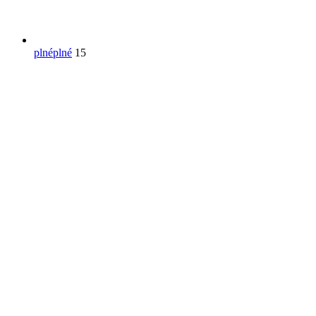
plné
plné
15