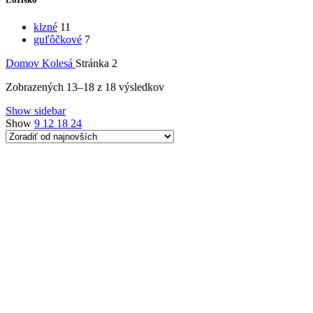
klzné
11
guľôčkové
7
Domov
Kolesá
Stránka 2
Zoradené
Zobrazených 13–18 z 18 výsledkov
podľa
Show sidebar
najnovších
Show
9
12
18
24