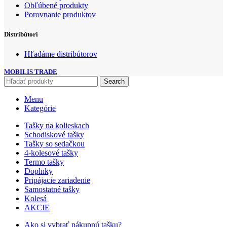
Obľúbené produkty
Porovnanie produktov
Distribútori
Hľadáme distribútorov
MOBILIS TRADE
Search
Menu
Kategórie
Tašky na kolieskach
Schodiskové tašky
Tašky so sedačkou
4-kolesové tašky
Termo tašky
Doplnky
Pripájacie zariadenie
Samostatné tašky
Kolesá
AKCIE
Ako si vybrať nákupnú tašku?