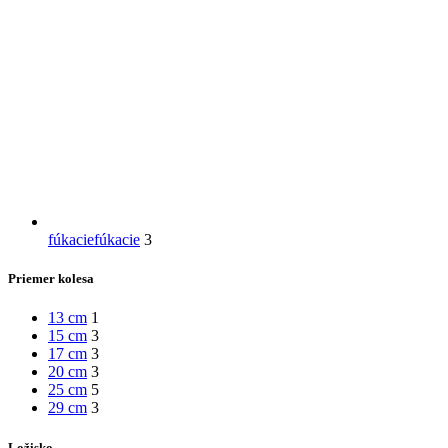
fúkacie
fúkacie
3
Priemer kolesa
13 cm
1
15 cm
3
17 cm
3
20 cm
3
25 cm
5
29 cm
3
Ložisko