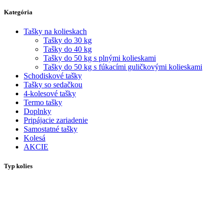
Kategória
Tašky na kolieskach
Tašky do 30 kg
Tašky do 40 kg
Tašky do 50 kg s plnými kolieskami
Tašky do 50 kg s fúkacími guličkovými kolieskami
Schodiskové tašky
Tašky so sedačkou
4-kolesové tašky
Termo tašky
Doplnky
Pripájacie zariadenie
Samostatné tašky
Kolesá
AKCIE
Typ kolies