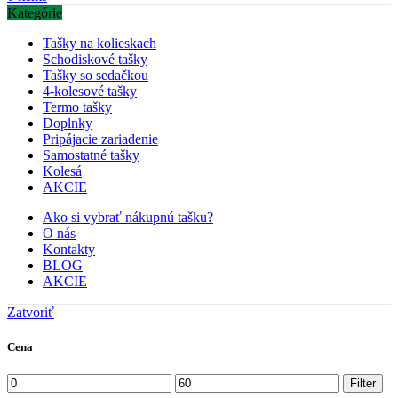
Kategórie
Tašky na kolieskach
Schodiskové tašky
Tašky so sedačkou
4-kolesové tašky
Termo tašky
Doplnky
Pripájacie zariadenie
Samostatné tašky
Kolesá
AKCIE
Ako si vybrať nákupnú tašku?
O nás
Kontakty
BLOG
AKCIE
Zatvoriť
Cena
Minimálna
Maximálna
Filter
cena
cena